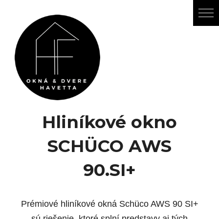
Hliníkové okno
SCHÜCO AWS
90.SI+
Prémiové hliníkové okná Schüco AWS 90 SI+
sú riešenie, ktoré splní predstavy aj tých