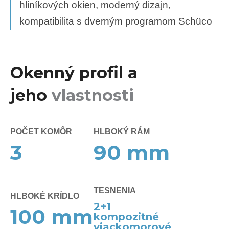
hliníkových okien, moderný dizajn,
kompatibilita s dverným programom Schüco
Okenný profil a
jeho
vlastnosti
POČET KOMÔR
HLBOKÝ RÁM
3
90
mm
TESNENIA
HLBOKÉ KRÍDLO
2
+1
100
mm
kompozitné
viackomorové