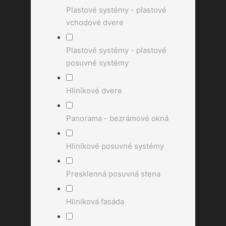
Plastové systémy - plastové
vchodové dvere
Plastové systémy - plastové
posuvné systémy
Hliníkové dvere
Panorama - bezrámové okná
Hliníkové posuvné systémy
Presklenná posuvná stena
Hliníková fasáda