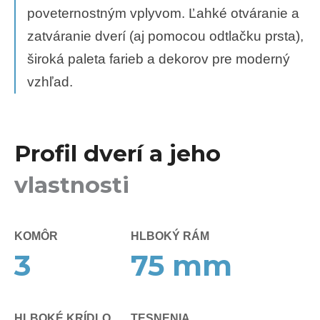
poveternostným vplyvom. Ľahké otváranie a
zatváranie dverí (aj pomocou odtlačku prsta),
široká paleta farieb a dekorov pre moderný
vzhľad.
Profil dverí a jeho
vlastnosti
KOMÔR
HLBOKÝ RÁM
3
75
mm
HLBOKÉ KRÍDLO
TESNENIA