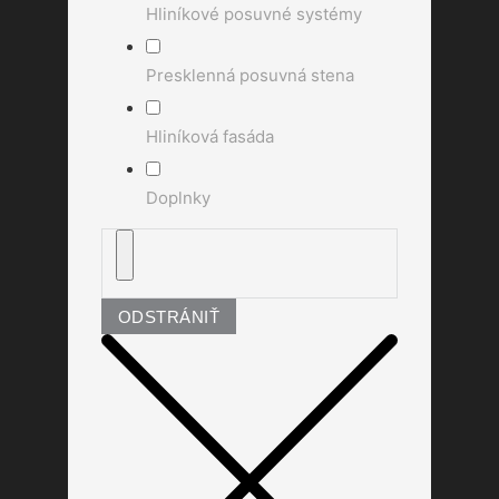
Hliníkové posuvné systémy
Presklenná posuvná stena
Hliníková fasáda
Doplnky
ODSTRÁNIŤ