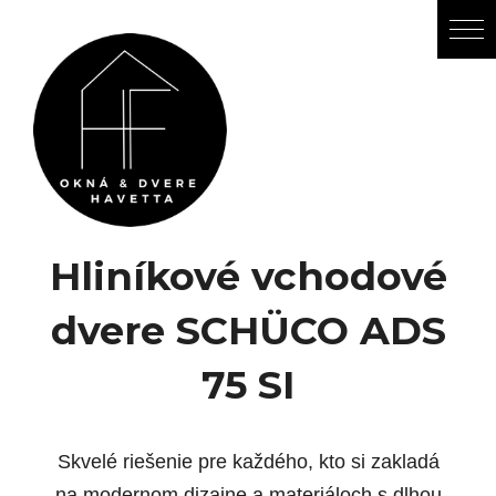
Hliníkové vchodové
dvere SCHÜCO ADS
75 SI
Skvelé riešenie pre každého, kto si zakladá
na modernom dizajne a materiáloch s dlhou