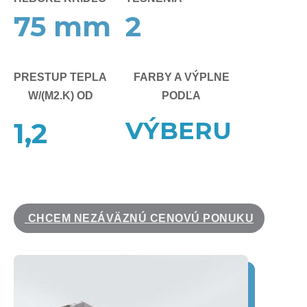
75
mm
2
PRESTUP TEPLA
FARBY A VÝPLNE
W/(M2.K) OD
PODĽA
VÝBERU
1,2
CHCEM NEZÁVÄZNÚ CENOVÚ PONUKU