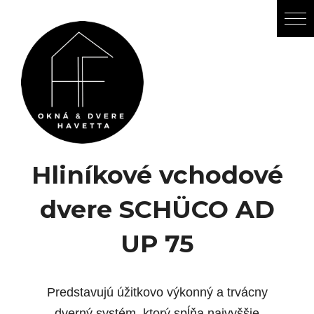
Hliníkové vchodové
dvere SCHÜCO AD
UP 75
Predstavujú úžitkovo výkonný a trvácny
dverný systém, ktorý spĺňa najvyššie