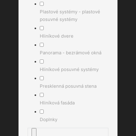
Plastové systémy - plastové
posuvné systémy
Hliníkové dvere
Panorama - bezrámové okná
Hliníkové posuvné systémy
Presklenná posuvná stena
Hliníková fasáda
Doplnky