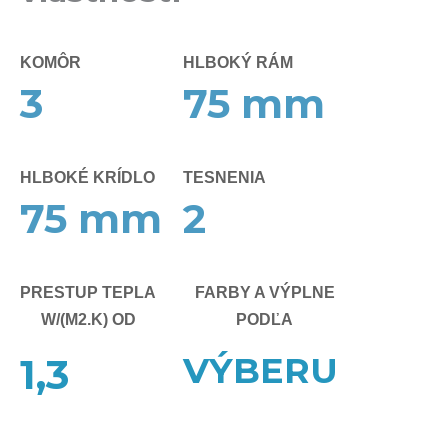
KOMÔR
HLBOKÝ RÁM
3
75
mm
HLBOKÉ KRÍDLO
TESNENIA
75
mm
2
PRESTUP TEPLA
FARBY A VÝPLNE
W/(M2.K) OD
PODĽA
VÝBERU
1,3