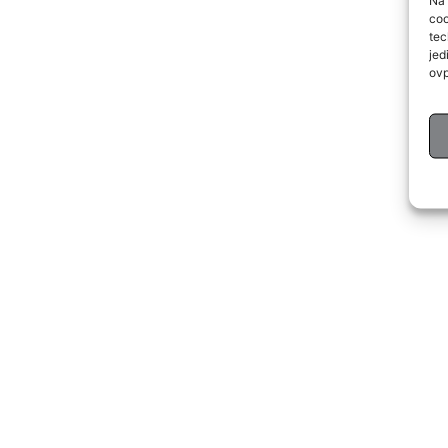
Na 
coo
tec
jed
ovp