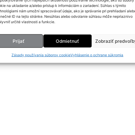
poskytovanie tých najlepších skúseností používame technológie, ako sú súbory
kie na ukladanie a/alebo prístup k informáciám o zariadení. Súhlas s týmito
hnológiami nám umožní spracovávať údaje, ako je správanie pri prehliadaní aleb
inečné ID na tejto stránke. Nesúhlas alebo odvolanie súhlasu môže nepriaznivo
lyvniť určité vlastnosti a funkcie.
Prijať
Odmietnuť
Zobraziť predvoľb
Zásady používania súborov cookie
Vyhlásenie o ochrane súkromia